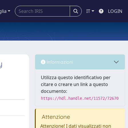
glia
IT
LOGIN
y
Informazioni
Utilizza questo identificativo per
citare o creare un link a questo
documento:
https://hdl.handle.net/11572/72670
Attenzione
Attenzione! I dati visualizzati non