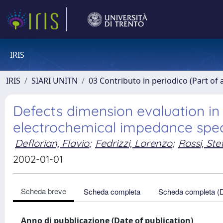
IRIS
IRIS
SIARI UNITN
03 Contributo in periodico (Part of 
Defects dimension evaluation in
electrochemical impedance spe
Deflorian, Flavio
;
Fedrizzi, Lorenzo
;
Rossi, St
2002-01-01
Scheda breve
Scheda completa
Scheda completa (
Anno di pubblicazione (Date of publication)