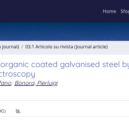
Home
Sfo
a journal)
03.1 Articolo su rivista (Journal article)
 organic coated galvanised steel b
ctroscopy
efano
;
Bonora, Pierluigi
DC)