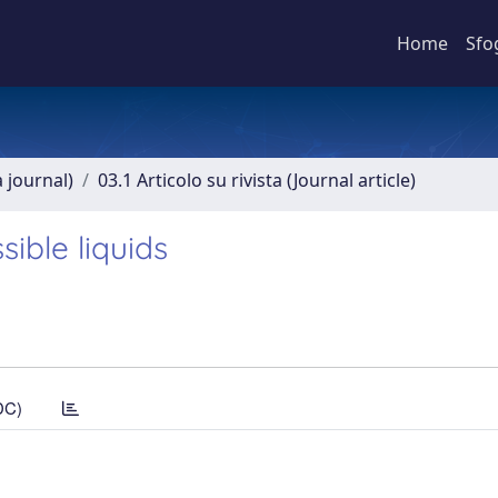
Home
Sfo
a journal)
03.1 Articolo su rivista (Journal article)
ible liquids
DC)