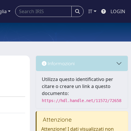
glia
IT
LOGIN
Informazioni
Utilizza questo identificativo per
citare o creare un link a questo
documento:
https://hdl.handle.net/11572/72658
Attenzione
Attenzione! I dati visualizzati non