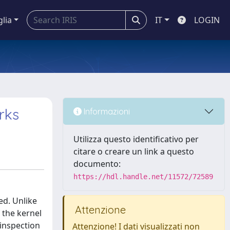
glia
IT
LOGIN
rks
Informazioni
Utilizza questo identificativo per
citare o creare un link a questo
documento:
https://hdl.handle.net/11572/72589
ed. Unlike
Attenzione
 the kernel
 inspection
Attenzione! I dati visualizzati non