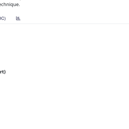
echnique.
DC)
rt)