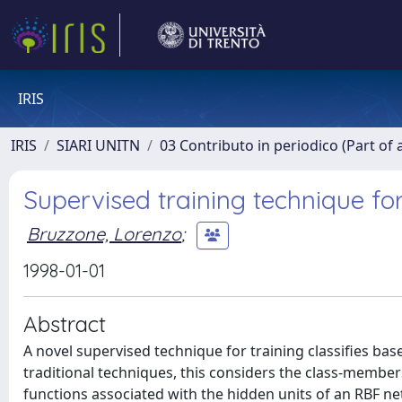
IRIS
IRIS
SIARI UNITN
03 Contributo in periodico (Part of 
Supervised training technique for
Bruzzone, Lorenzo
;
1998-01-01
Abstract
A novel supervised technique for training classifies bas
traditional techniques, this considers the class-member
functions associated with the hidden units of an RBF net