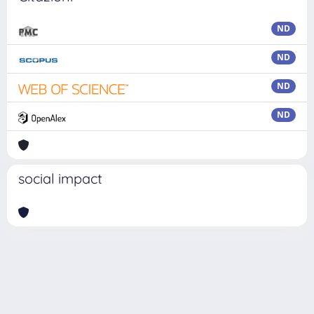
ND
ND
ND
ND
social impact
Powered by
IRIS
-
about IRIS
-
Utilizzo dei cookie
Copyright © 2026