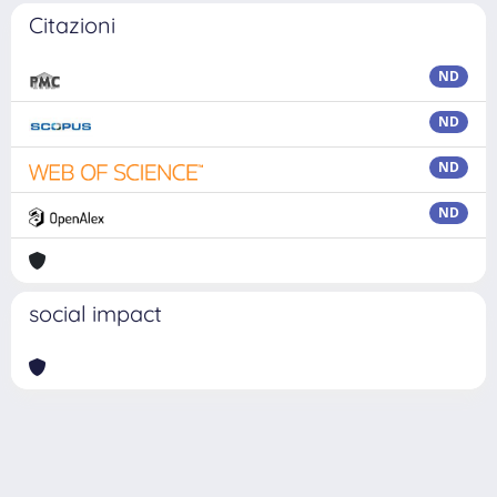
Citazioni
ND
ND
ND
ND
social impact
Powered by
IRIS
-
about IRIS
-