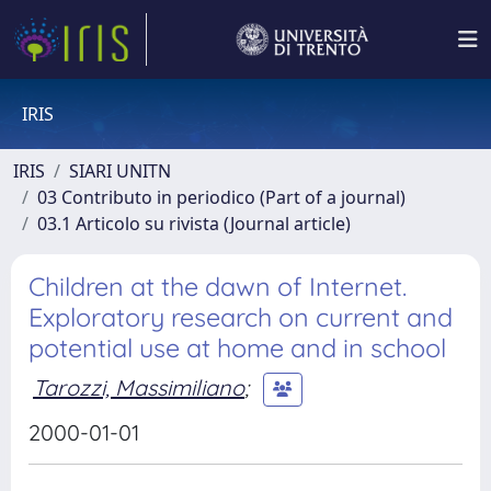
IRIS
IRIS
SIARI UNITN
03 Contributo in periodico (Part of a journal)
03.1 Articolo su rivista (Journal article)
Children at the dawn of Internet.
Exploratory research on current and
potential use at home and in school
Tarozzi, Massimiliano
;
2000-01-01