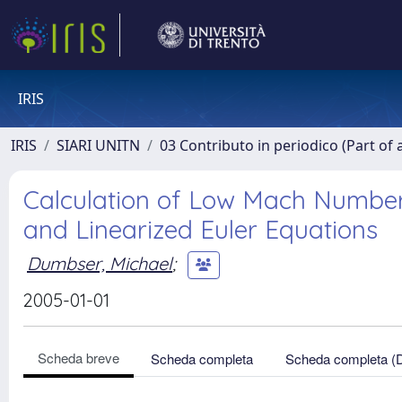
IRIS
IRIS
SIARI UNITN
03 Contributo in periodico (Part of 
Calculation of Low Mach Number
and Linearized Euler Equations
Dumbser, Michael
;
2005-01-01
Scheda breve
Scheda completa
Scheda completa (