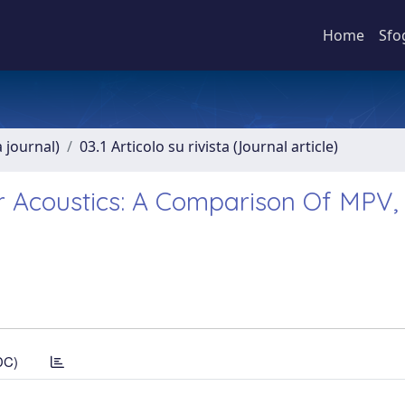
Home
Sfo
a journal)
03.1 Articolo su rivista (Journal article)
 Acoustics: A Comparison Of MPV, 
DC)