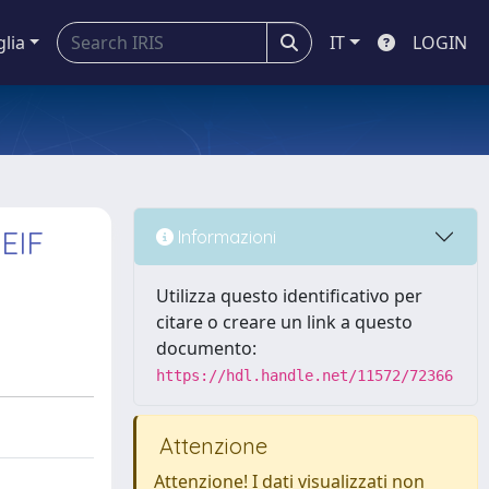
glia
IT
LOGIN
EIF
Informazioni
Utilizza questo identificativo per
citare o creare un link a questo
documento:
https://hdl.handle.net/11572/72366
Attenzione
Attenzione! I dati visualizzati non