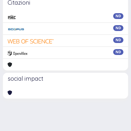
Citazioni
ND
ND
ND
ND
social impact
Powered by
IRIS
-
about IRIS
-