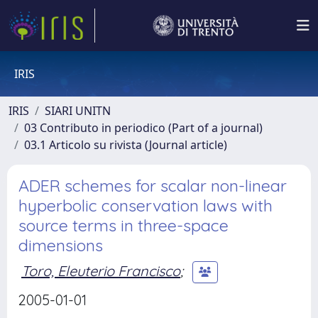
IRIS
IRIS
SIARI UNITN
03 Contributo in periodico (Part of a journal)
03.1 Articolo su rivista (Journal article)
ADER schemes for scalar non-linear
hyperbolic conservation laws with
source terms in three-space
dimensions
Toro, Eleuterio Francisco
;
2005-01-01