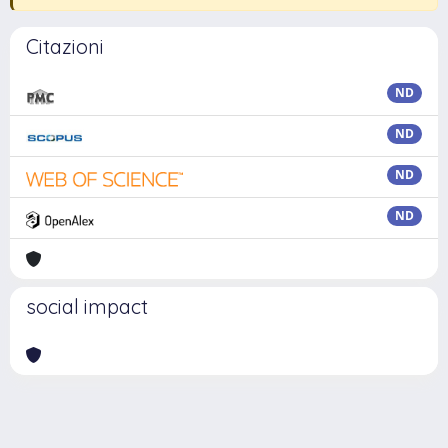
Citazioni
ND
ND
ND
ND
social impact