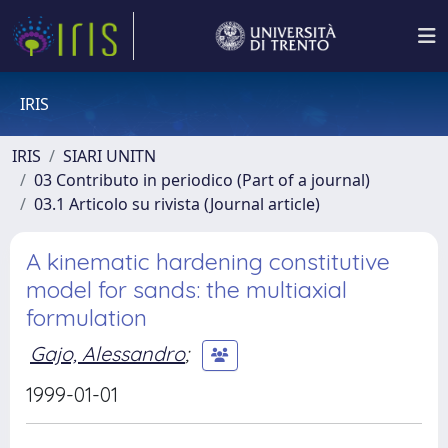
IRIS
IRIS
SIARI UNITN
03 Contributo in periodico (Part of a journal)
03.1 Articolo su rivista (Journal article)
A kinematic hardening constitutive
model for sands: the multiaxial
formulation
Gajo, Alessandro
;
1999-01-01