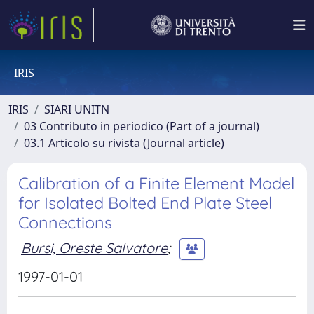
IRIS
IRIS
SIARI UNITN
03 Contributo in periodico (Part of a journal)
03.1 Articolo su rivista (Journal article)
Calibration of a Finite Element Model
for Isolated Bolted End Plate Steel
Connections
Bursi, Oreste Salvatore
;
1997-01-01