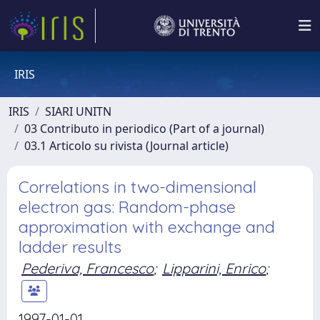
IRIS
IRIS
SIARI UNITN
03 Contributo in periodico (Part of a journal)
03.1 Articolo su rivista (Journal article)
Correlations in two-dimensional
electron gas: Random-phase
approximation with exchange and
ladder results
Pederiva, Francesco
;
Lipparini, Enrico
;
1997-01-01