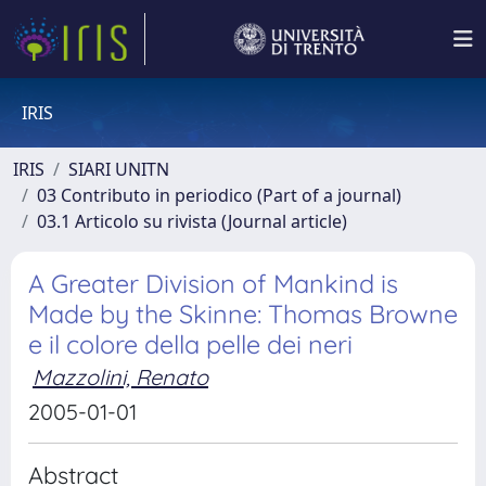
IRIS
IRIS
SIARI UNITN
03 Contributo in periodico (Part of a journal)
03.1 Articolo su rivista (Journal article)
A Greater Division of Mankind is
Made by the Skinne: Thomas Browne
e il colore della pelle dei neri
Mazzolini, Renato
2005-01-01
Abstract