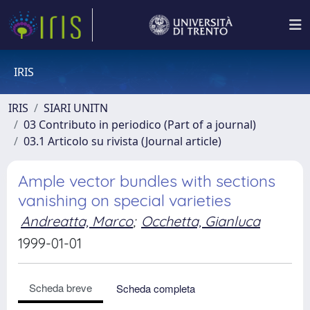
IRIS
IRIS
SIARI UNITN
03 Contributo in periodico (Part of a journal)
03.1 Articolo su rivista (Journal article)
Ample vector bundles with sections
vanishing on special varieties
Andreatta, Marco
;
Occhetta, Gianluca
1999-01-01
Scheda breve
Scheda completa