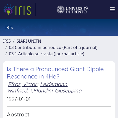
IRIS
IRIS
SIARI UNITN
03 Contributo in periodico (Part of a journal)
03.1 Articolo su rivista (Journal article)
Is There a Pronounced Giant Dipole
Resonance in 4He?
Efros, Victor
;
Leidemann,
Winfried
;
Orlandini, Giuseppina
1997-01-01
Abstract