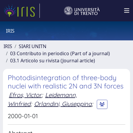
IRIS
IRIS
SIARI UNITN
03 Contributo in periodico (Part of a journal)
03.1 Articolo su rivista (Journal article)
Photodisintegration of three-body
nuclei with realistic 2N and 3N forces
Efros, Victor
;
Leidemann,
Winfried
;
Orlandini, Giuseppina
;
2000-01-01