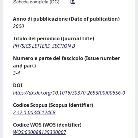
Scheda completa (DC)
Anno di pubblicazione (Date of publication)
2000
Titolo del periodico (Journal title)
PHYSICS LETTERS. SECTION B
Numero e parte del fascicolo (Issue number
and part)
3-4
DOI
https://dx.doi.org/10.1016/S0370-2693(00)00656-0
Codice Scopus (Scopus identifier)
2-s2.0-0034612468
Codice WOS (WOS identifier)
WOS:000088139300007