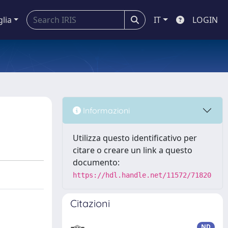
glia
IT
LOGIN
Informazioni
Utilizza questo identificativo per
citare o creare un link a questo
documento:
https://hdl.handle.net/11572/71820
Citazioni
ND