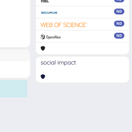
ND
ND
ND
social impact