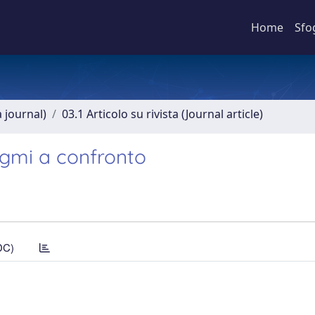
Home
Sfo
a journal)
03.1 Articolo su rivista (Journal article)
igmi a confronto
DC)