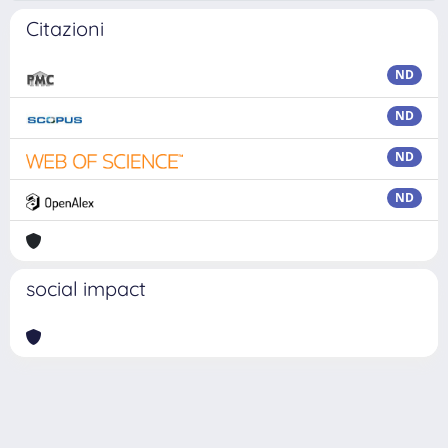
Citazioni
ND
ND
ND
ND
social impact