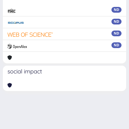
ND
ND
ND
ND
social impact
Powered by
IRIS
-
about IRIS
-
Utilizzo dei cookie
Copyright © 2026