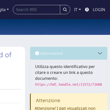
glia
IT
LOGIN
d of
Informazioni
Utilizza questo identificativo per
citare o creare un link a questo
documento:
https://hdl.handle.net/11572/71608
Attenzione
Attenzione! I dati visualizzati non