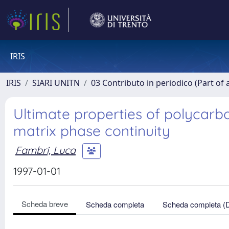
IRIS
IRIS
SIARI UNITN
03 Contributo in periodico (Part of 
Ultimate properties of polycarbo
matrix phase continuity
Fambri, Luca
1997-01-01
Scheda breve
Scheda completa
Scheda completa (