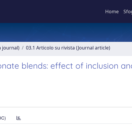
Home
Sfo
a journal)
03.1 Articolo su rivista (Journal article)
nate blends: effect of inclusion an
DC)