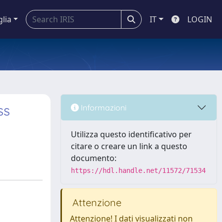
glia
IT
LOGIN
ss
Informazioni
Utilizza questo identificativo per
citare o creare un link a questo
documento:
https://hdl.handle.net/11572/71534
Attenzione
Attenzione! I dati visualizzati non