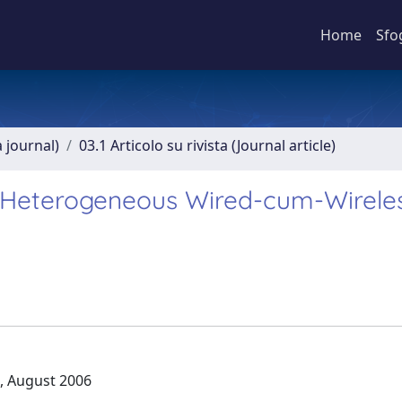
Home
Sfo
a journal)
03.1 Articolo su rivista (Journal article)
 Heterogeneous Wired-cum-Wirele
4, August 2006