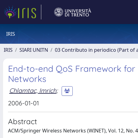
IRIS
IRIS
SIARI UNITN
03 Contributo in periodico (Part of 
End-to-end QoS Framework for
Networks
Chlamtac, Imrich
;
2006-01-01
Abstract
ACM/Springer Wireless Networks (WINET), Vol. 12, No. 