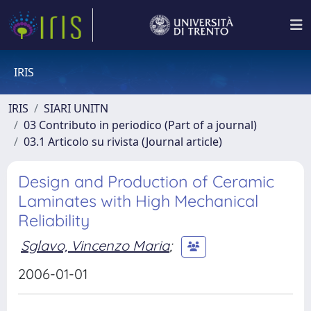
IRIS
IRIS
SIARI UNITN
03 Contributo in periodico (Part of a journal)
03.1 Articolo su rivista (Journal article)
Design and Production of Ceramic
Laminates with High Mechanical
Reliability
Sglavo, Vincenzo Maria
;
2006-01-01