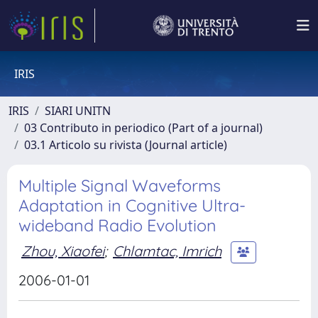
IRIS
IRIS
SIARI UNITN
03 Contributo in periodico (Part of a journal)
03.1 Articolo su rivista (Journal article)
Multiple Signal Waveforms
Adaptation in Cognitive Ultra-
wideband Radio Evolution
Zhou, Xiaofei
;
Chlamtac, Imrich
2006-01-01