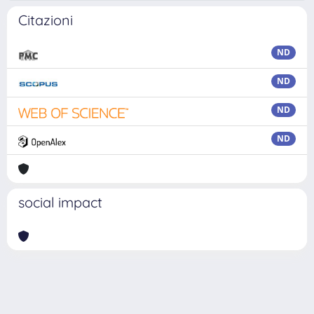
Citazioni
ND
ND
ND
ND
social impact