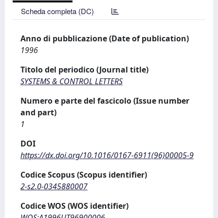
Scheda completa (DC)
Anno di pubblicazione (Date of publication)
1996
Titolo del periodico (Journal title)
SYSTEMS & CONTROL LETTERS
Numero e parte del fascicolo (Issue number
and part)
1
DOI
https://dx.doi.org/10.1016/0167-6911(96)00005-9
Codice Scopus (Scopus identifier)
2-s2.0-0345880007
Codice WOS (WOS identifier)
WOS:A1996UT96900006