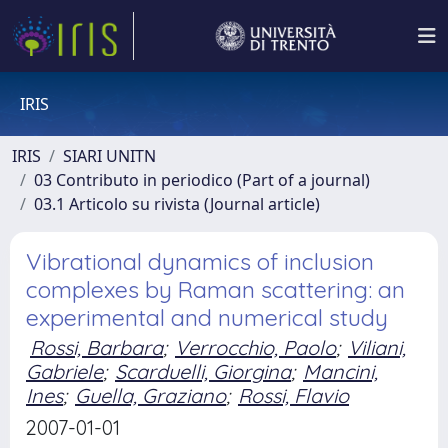
IRIS
IRIS
SIARI UNITN
03 Contributo in periodico (Part of a journal)
03.1 Articolo su rivista (Journal article)
Vibrational dynamics of inclusion
complexes by Raman scattering: an
experimental and numerical study
Rossi, Barbara
;
Verrocchio, Paolo
;
Viliani,
Gabriele
;
Scarduelli, Giorgina
;
Mancini,
Ines
;
Guella, Graziano
;
Rossi, Flavio
2007-01-01