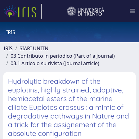
IRIS
IRIS
SIARI UNITN
03 Contributo in periodico (Part of a journal)
03.1 Articolo su rivista (Journal article)
Hydrolytic breakdown of the
euplotins, highly strained, adaptive,
hemiacetal esters of the marine
ciliate Euplotes crassus : a mimic of
degradative pathways in Nature and
a trick for the assignement of the
absolute configuration