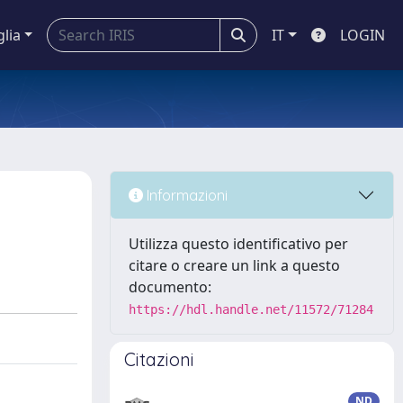
glia
IT
LOGIN
Informazioni
Utilizza questo identificativo per
citare o creare un link a questo
documento:
https://hdl.handle.net/11572/71284
Citazioni
ND