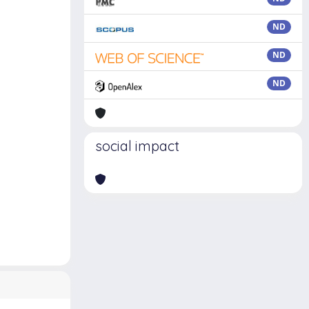
ND
ND
ND
social impact