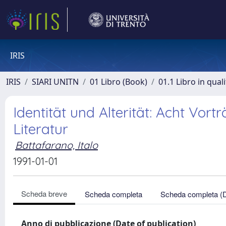
IRIS
IRIS
SIARI UNITN
01 Libro (Book)
01.1 Libro in qual
Identität und Alterität: Acht Vor
Literatur
Battafarano, Italo
1991-01-01
Scheda breve
Scheda completa
Scheda completa (
Anno di pubblicazione (Date of publication)