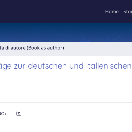
Home
Sfo
ità di autore (Book as author)
träge zur deutschen und italienischen
DC)