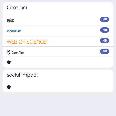
Citazioni
ND
ND
ND
ND
social impact