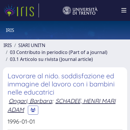
IRIS
IRIS
SIARI UNITN
03 Contributo in periodico (Part of a journal)
03.1 Articolo su rivista (Journal article)
Lavorare al nido. soddisfazione ed
immagine del lavoro con i bambini
nelle educatrici
Ongari, Barbara
;
SCHADEE, HENRI MARI
ADAM
1996-01-01