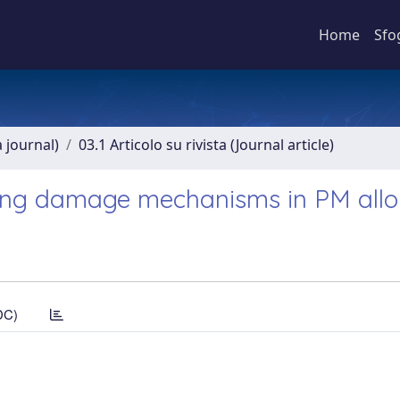
Home
Sfo
a journal)
03.1 Articolo su rivista (Journal article)
liding damage mechanisms in PM all
DC)