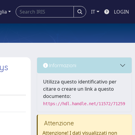
glia
IT
LOGIN
oys
Informazioni
Utilizza questo identificativo per
citare o creare un link a questo
documento:
https://hdl.handle.net/11572/71259
Attenzione
Attenzione! I dati visualizzati non