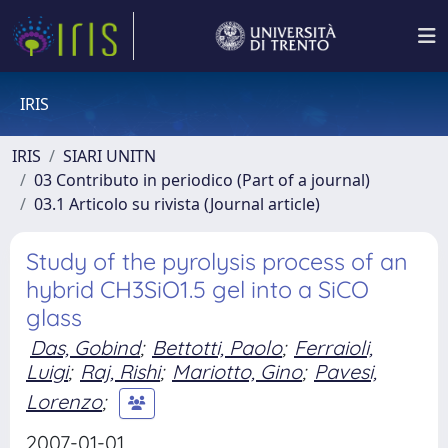
IRIS
IRIS
SIARI UNITN
03 Contributo in periodico (Part of a journal)
03.1 Articolo su rivista (Journal article)
Study of the pyrolysis process of an
hybrid CH3SiO1.5 gel into a SiCO
glass
Das, Gobind
;
Bettotti, Paolo
;
Ferraioli,
Luigi
;
Raj, Rishi
;
Mariotto, Gino
;
Pavesi,
Lorenzo
;
2007-01-01