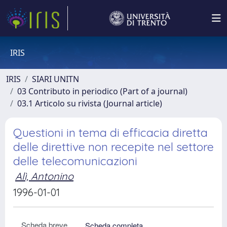
IRIS
IRIS
SIARI UNITN
03 Contributo in periodico (Part of a journal)
03.1 Articolo su rivista (Journal article)
Questioni in tema di efficacia diretta
delle direttive non recepite nel settore
delle telecomunicazioni
Alì, Antonino
1996-01-01
Scheda breve
Scheda completa