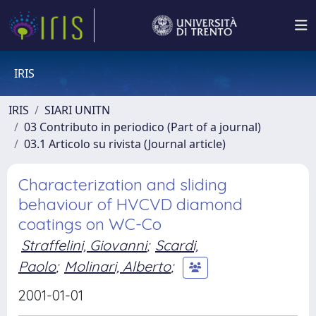
IRIS
IRIS
SIARI UNITN
03 Contributo in periodico (Part of a journal)
03.1 Articolo su rivista (Journal article)
Characterization and sliding
behaviour of HVCVD diamond
coatings on WC-Co
Straffelini, Giovanni
;
Scardi,
Paolo
;
Molinari, Alberto
;
2001-01-01