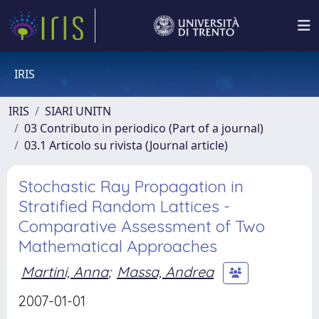
IRIS
IRIS
SIARI UNITN
03 Contributo in periodico (Part of a journal)
03.1 Articolo su rivista (Journal article)
Stochastic Ray Propagation in
Stratified Random Lattices -
Comparative Assessment of Two
Mathematical Approaches
Martini, Anna
;
Massa, Andrea
2007-01-01