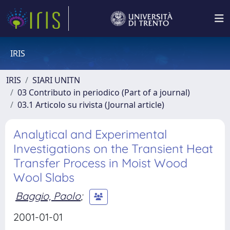
IRIS
IRIS
SIARI UNITN
03 Contributo in periodico (Part of a journal)
03.1 Articolo su rivista (Journal article)
Analytical and Experimental
Investigations on the Transient Heat
Transfer Process in Moist Wood
Wool Slabs
Baggio, Paolo
;
2001-01-01