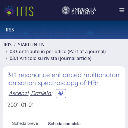
IRIS
IRIS
SIARI UNITN
03 Contributo in periodico (Part of a journal)
03.1 Articolo su rivista (Journal article)
3+1 resonance enhanced multiphoton
ionisation spectroscopy of HBr
Ascenzi, Daniela
;
2001-01-01
Scheda breve
Scheda completa