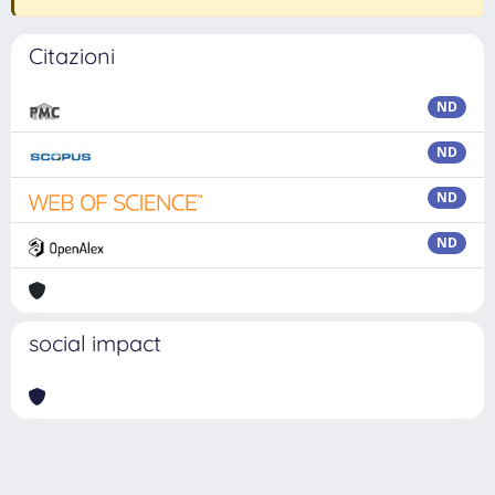
Citazioni
ND
ND
ND
ND
social impact