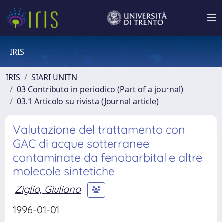
IRIS
IRIS
SIARI UNITN
03 Contributo in periodico (Part of a journal)
03.1 Articolo su rivista (Journal article)
Valutazione del trattamento con
GAC di acque sotterranee
contaminate da fenobarbital e altre
molecole sintetiche
Ziglio, Giuliano
1996-01-01