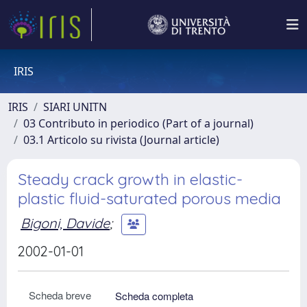
IRIS
IRIS
SIARI UNITN
03 Contributo in periodico (Part of a journal)
03.1 Articolo su rivista (Journal article)
Steady crack growth in elastic-
plastic fluid-saturated porous media
Bigoni, Davide
;
2002-01-01
Scheda breve
Scheda completa