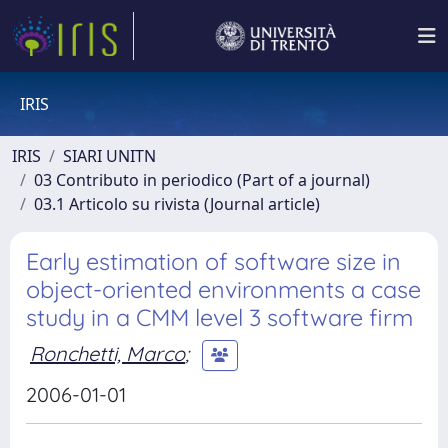
IRIS
IRIS
SIARI UNITN
03 Contributo in periodico (Part of a journal)
03.1 Articolo su rivista (Journal article)
Early estimation of software size in
object-oriented environments a case
study in a CMM level 3 software firm
Ronchetti, Marco
;
2006-01-01