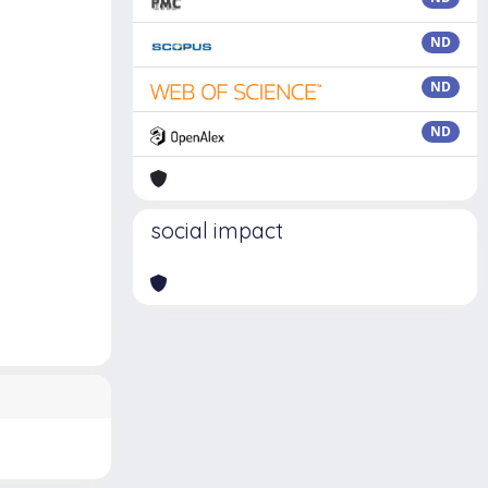
ND
ND
ND
social impact