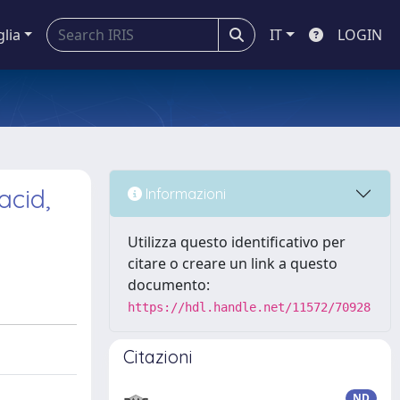
glia
IT
LOGIN
acid,
Informazioni
Utilizza questo identificativo per
citare o creare un link a questo
documento:
https://hdl.handle.net/11572/70928
Citazioni
ND