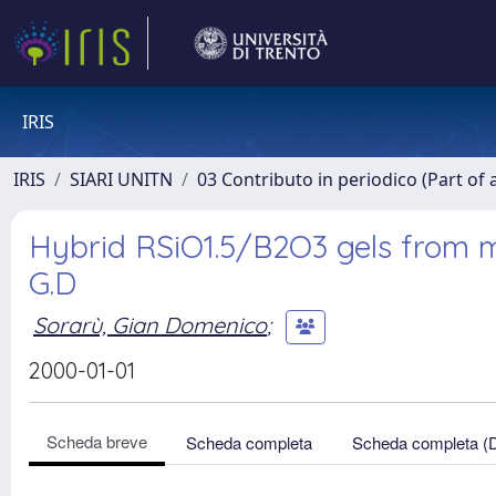
IRIS
IRIS
SIARI UNITN
03 Contributo in periodico (Part of 
Hybrid RSiO1.5/B2O3 gels from mo
G.D
Sorarù, Gian Domenico
;
2000-01-01
Scheda breve
Scheda completa
Scheda completa (