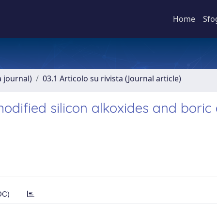
Home
Sfo
a journal)
03.1 Articolo su rivista (Journal article)
dified silicon alkoxides and boric 
DC)