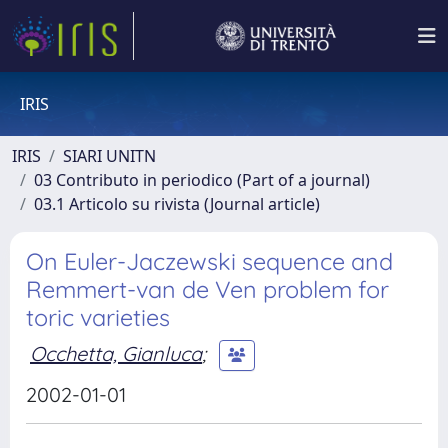
IRIS
IRIS
SIARI UNITN
03 Contributo in periodico (Part of a journal)
03.1 Articolo su rivista (Journal article)
On Euler-Jaczewski sequence and
Remmert-van de Ven problem for
toric varieties
Occhetta, Gianluca
;
2002-01-01