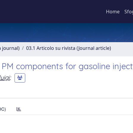
Home
Sfo
a journal)
03.1 Articolo su rivista (Journal article)
l PM components for gasoline injec
uigi
;
DC)