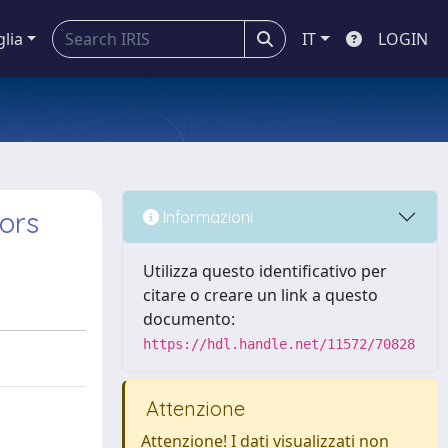
glia
IT
LOGIN
tors
Informazioni
Utilizza questo identificativo per
citare o creare un link a questo
documento:
https://hdl.handle.net/11572/70828
Attenzione
Attenzione! I dati visualizzati non