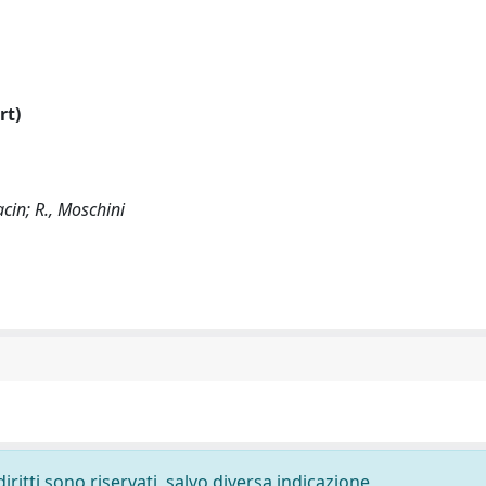
rt)
acin; R., Moschini
diritti sono riservati, salvo diversa indicazione