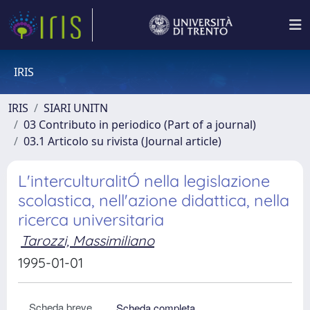
IRIS
IRIS
SIARI UNITN
03 Contributo in periodico (Part of a journal)
03.1 Articolo su rivista (Journal article)
L'interculturalitÓ nella legislazione
scolastica, nell'azione didattica, nella
ricerca universitaria
Tarozzi, Massimiliano
1995-01-01
Scheda breve
Scheda completa