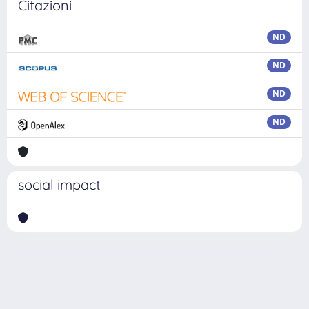
Citazioni
ND
ND
ND
ND
social impact
Powered by
IRIS
-
about IRIS
-