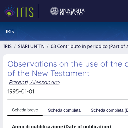
IRIS
IRIS
SIARI UNITN
03 Contributo in periodico (Part of 
Observations on the use of the de
of the New Testament
Parenti, Alessandro
1995-01-01
Scheda breve
Scheda completa
Scheda completa (
Anno di pubblicazione (Date of publication)