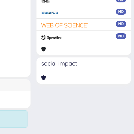
ND
ND
ND
social impact