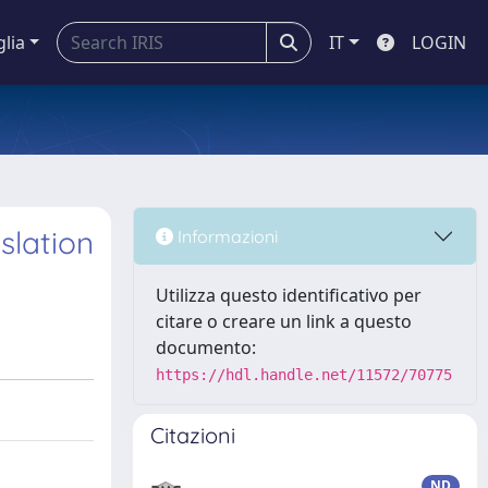
glia
IT
LOGIN
slation
Informazioni
Utilizza questo identificativo per
citare o creare un link a questo
documento:
https://hdl.handle.net/11572/70775
Citazioni
ND