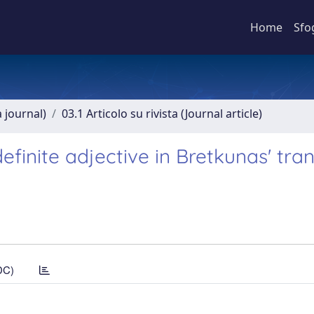
Home
Sfo
a journal)
03.1 Articolo su rivista (Journal article)
finite adjective in Bretkunas' tran
DC)