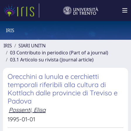
IRIS
IRIS
SIARI UNITN
03 Contributo in periodico (Part of a journal)
03.1 Articolo su rivista (Journal article)
Orecchini a lunula e cerchietti
temporali riferibili alla cultura di
Kottlach dalle provincie di Treviso e
Padova
Possenti, Elisa
1995-01-01