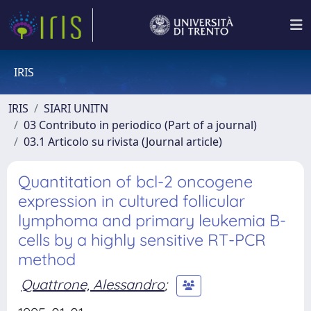
IRIS
IRIS
SIARI UNITN
03 Contributo in periodico (Part of a journal)
03.1 Articolo su rivista (Journal article)
Quantitation of bcl-2 oncogene
expression in cultured follicular
lymphoma and primary leukemia B-
cells by a highly sensitive RT-PCR
method
Quattrone, Alessandro
;