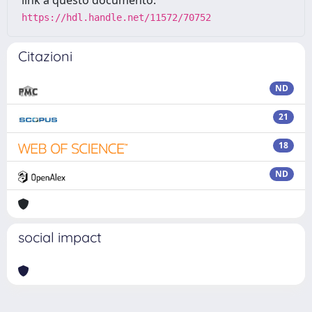
link a questo documento:
https://hdl.handle.net/11572/70752
Citazioni
ND
21
18
ND
social impact