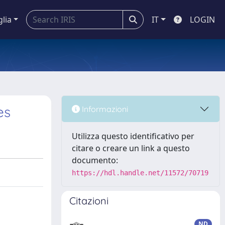
glia
IT
LOGIN
es
Informazioni
Utilizza questo identificativo per
citare o creare un link a questo
documento:
https://hdl.handle.net/11572/70719
Citazioni
ND