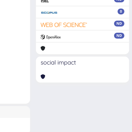
0
ND
ND
social impact