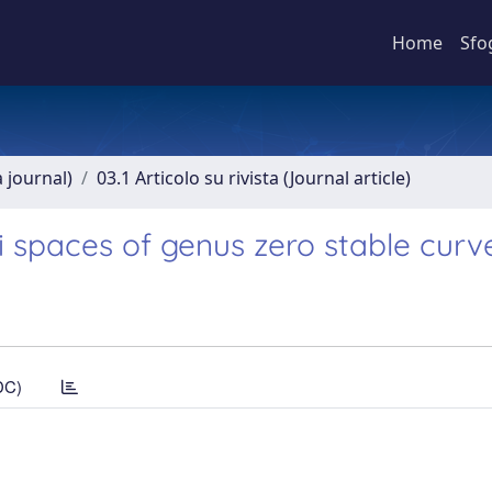
Home
Sfo
a journal)
03.1 Articolo su rivista (Journal article)
spaces of genus zero stable curv
DC)