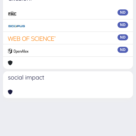
ND
ND
ND
ND
social impact
Powered by
IRIS
-
about IRIS
-
Utilizzo dei cookie
Copyright © 2026