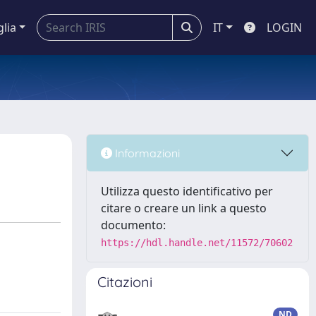
glia
IT
LOGIN
Informazioni
Utilizza questo identificativo per
citare o creare un link a questo
documento:
https://hdl.handle.net/11572/70602
Citazioni
ND