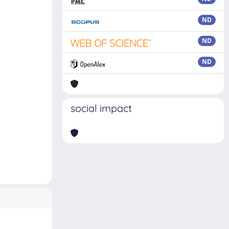
ND
ND
ND
social impact