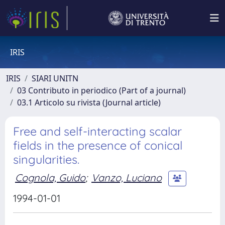
IRIS
IRIS
SIARI UNITN
03 Contributo in periodico (Part of a journal)
03.1 Articolo su rivista (Journal article)
Free and self-interacting scalar
fields in the presence of conical
singularities.
Cognola, Guido
;
Vanzo, Luciano
1994-01-01