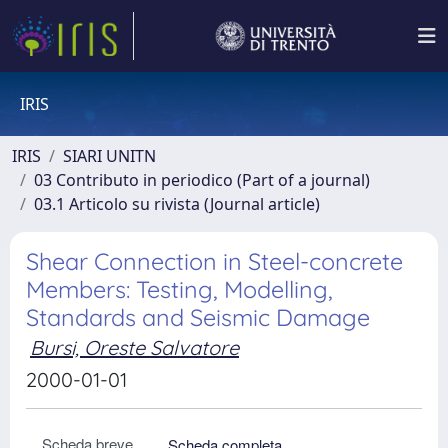
IRIS
IRIS
SIARI UNITN
03 Contributo in periodico (Part of a journal)
03.1 Articolo su rivista (Journal article)
Shear Connection in Steel-concrete
Members: Testing, Modelling,
Standards and Seismic Damage
Bursi, Oreste Salvatore
2000-01-01
Scheda breve
Scheda completa