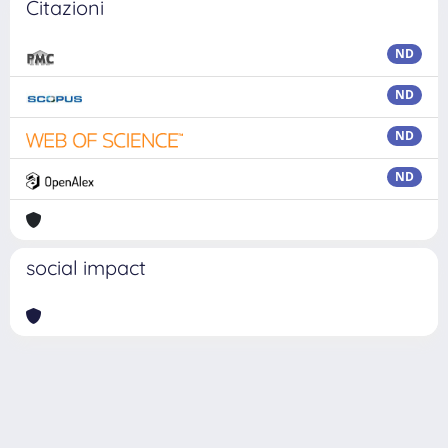
Citazioni
ND
ND
ND
ND
social impact
Powered by
IRIS
-
about IRIS
-