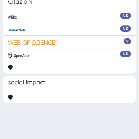
Citazioni
ND
ND
9
ND
social impact
Powered by
IRIS
-
about IRIS
-