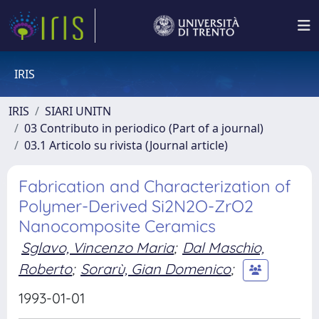
IRIS
IRIS
SIARI UNITN
03 Contributo in periodico (Part of a journal)
03.1 Articolo su rivista (Journal article)
Fabrication and Characterization of
Polymer-Derived Si2N2O-ZrO2
Nanocomposite Ceramics
Sglavo, Vincenzo Maria
;
Dal Maschio,
Roberto
;
Sorarù, Gian Domenico
;
1993-01-01